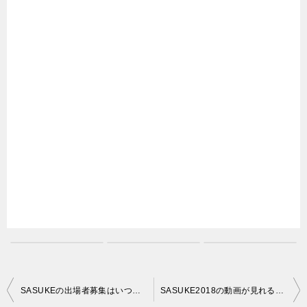
投
SASUKEの出場者募集はいつから？条件や出場者数
SASUKE2018の動画が見れるところはココ