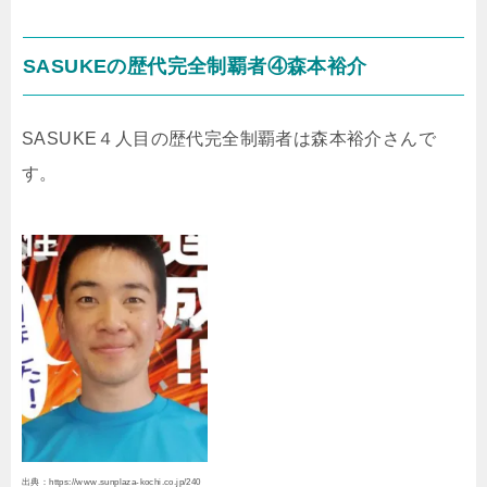
SASUKEの歴代完全制覇者④森本裕介
SASUKE４人目の歴代完全制覇者は森本裕介さんで
す。
出典：https://www.sunplaza-kochi.co.jp/240