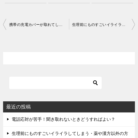
投
携帯の充電カバーが取れてしまった場合の対処方法
生理前にものすごいイライラしてしまう・薬や漢方以外の方法
稿
ナ
ビ
ゲ
ー
シ
ョ
ン
最近の投稿
電話応対が苦手！聞き取れないときどうすればよい？
生理前にものすごいイライラしてしまう・薬や漢方以外の方