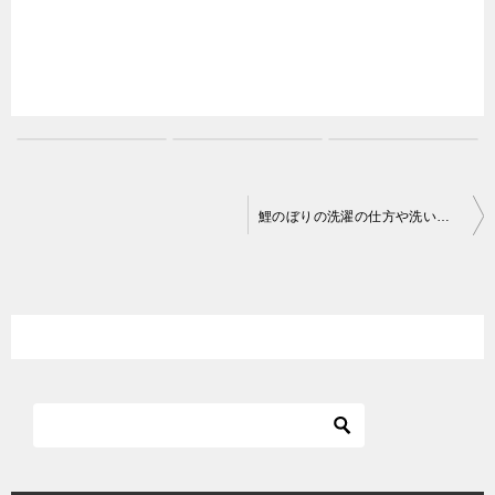
投
鯉のぼりの洗濯の仕方や洗い方！クリーニングや洗わない方法もある
稿
ナ
ビ
ゲ
ー
シ
ョ