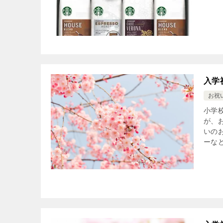
入学
お祝
小学
が、
いの
ーなど