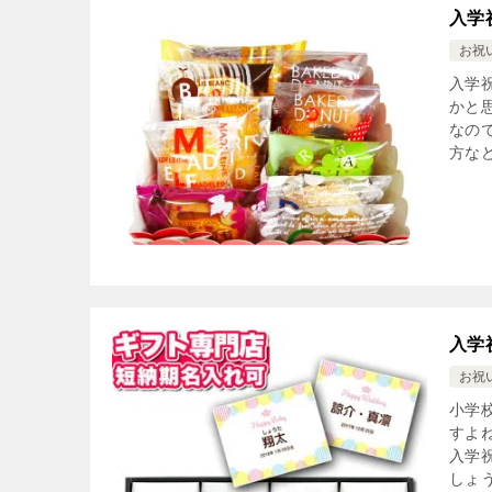
入学
お祝
入学
かと
なの
方など
入学
お祝
小学
すよ
入学
しょう