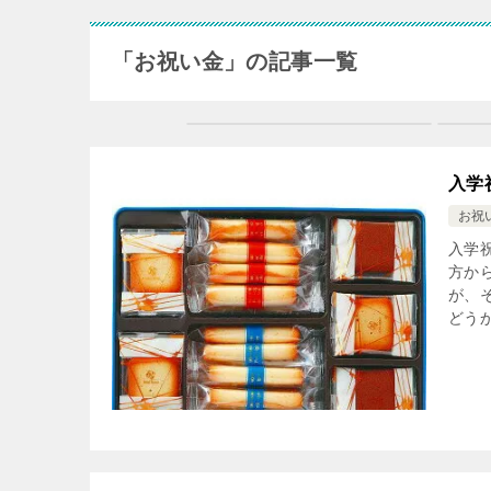
「お祝い金」の記事一覧
入学
お祝
入学
方か
が、
どうか