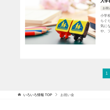
入学
お祝
小学
らぐ
気に
や、プ
1
いろいろ情報
TOP
お祝い金