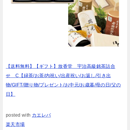
【送料無料】【ギフト】放香堂 宇治高級銘茶詰合
せ C【緑茶/お茶/内祝い/出産祝い/お返し/引き出
物/GIFT/贈り物/プレゼント/お中元/お歳暮/母の日/父の
日】
posted with
カエレバ
楽天市場