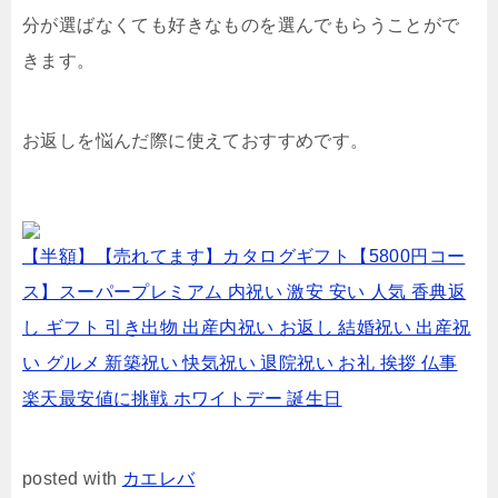
分が選ばなくても好きなものを選んでもらうことがで
きます。
お返しを悩んだ際に使えておすすめです。
【半額】【売れてます】カタログギフト【5800円コー
ス】スーパープレミアム 内祝い 激安 安い 人気 香典返
し ギフト 引き出物 出産内祝い お返し 結婚祝い 出産祝
い グルメ 新築祝い 快気祝い 退院祝い お礼 挨拶 仏事
楽天最安値に挑戦 ホワイトデー 誕生日
posted with
カエレバ