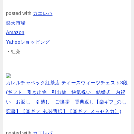
posted with
カエレバ
楽天市場
Amazon
Yahooショッピング
・紅茶
カレルチャペック紅茶店 ティースウィーツチェスト3段
(ギフト 引き出物 引出物 快気祝い 結婚式 内祝
い お返し 引越し ご挨拶 香典返し【楽ギフ_のし
宛書】【楽ギフ_包装選択】【楽ギフ_メッセ入力】)
posted with
カエレバ