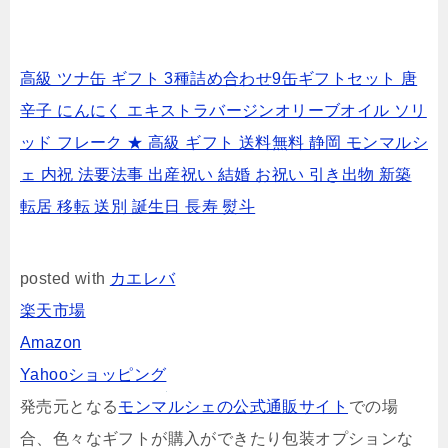
高級 ツナ缶 ギフト 3種詰め合わせ9缶ギフトセット 唐
辛子 にんにく エキストラバージンオリーブオイル ソリ
ッド フレーク ★ 高級 ギフト 送料無料 静岡 モンマルシ
ェ 内祝 法要法事 出産祝い 結婚 お祝い 引き出物 新築
転居 移転 送別 誕生日 長寿 熨斗
posted with
カエレバ
楽天市場
Amazon
Yahooショッピング
発売元となる
モンマルシェの公式通販サイト
での場
合、色々なギフトが購入ができたり包装オプションな