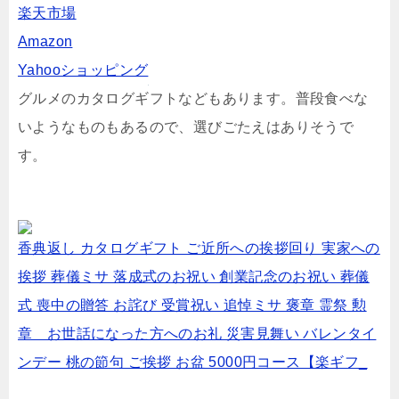
楽天市場
Amazon
Yahooショッピング
グルメのカタログギフトなどもあります。普段食べな
いようなものもあるので、選びごたえはありそうで
す。
香典返し カタログギフト ご近所への挨拶回り 実家への
挨拶 葬儀ミサ 落成式のお祝い 創業記念のお祝い 葬儀
式 喪中の贈答 お詫び 受賞祝い 追悼ミサ 褒章 霊祭 勲
章 お世話になった方へのお礼 災害見舞い バレンタイ
ンデー 桃の節句 ご挨拶 お盆 5000円コース【楽ギフ_