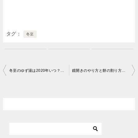
タグ
冬至
投
冬至のゆず湯は2020年いつ？意味や由来・作り方（ゆず風呂）
鏡開きのやり方と餅の割り方！餅の食べ方や乾燥してる餅はどう割る？
稿
ナ
ビ
ゲ
ー
シ