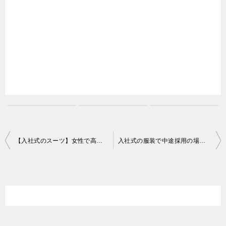
投
【入社式のスーツ】女性で高卒の場合の服装や髪型はどうする？
入社式の服装で中途採用の場合はどうする？髪型や鞄は？
稿
ナ
ビ
ゲ
ー