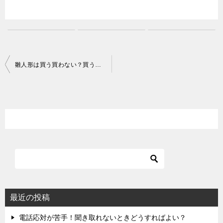
投
雛人形は買う買わない？買うかどうか悩んだ時の選択方法
稿
ナ
ビ
ゲ
ー
シ
ョ
ン
最近の投稿
電話応対が苦手！聞き取れないときどうすればよい？