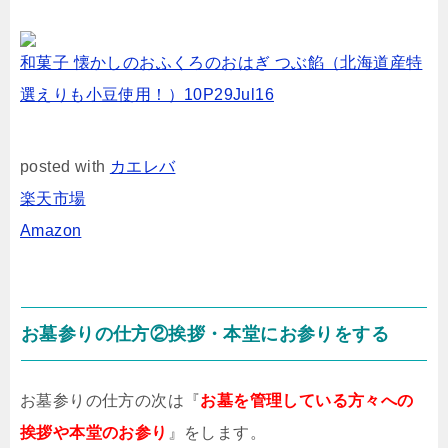
和菓子 懐かしのおふくろのおはぎ つぶ餡（北海道産特
選えりも小豆使用！）10P29Jul16
posted with
カエレバ
楽天市場
Amazon
お墓参りの仕方②挨拶・本堂にお参りをする
お墓参りの仕方の次は『
お墓を管理している方々への
挨拶や本堂のお参り
』をします。