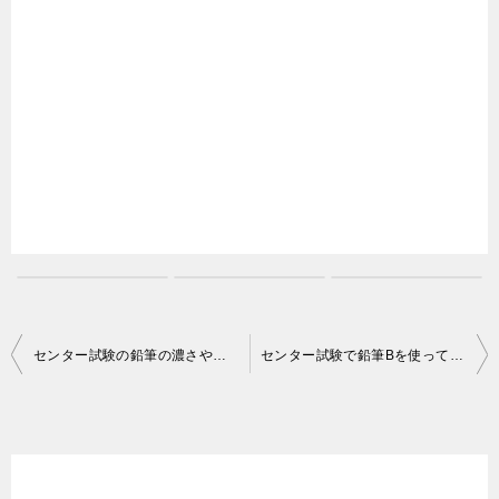
投
センター試験の鉛筆の濃さや無地・文字入りの疑問について
センター試験で鉛筆Bを使っても大丈夫？
稿
ナ
ビ
ゲ