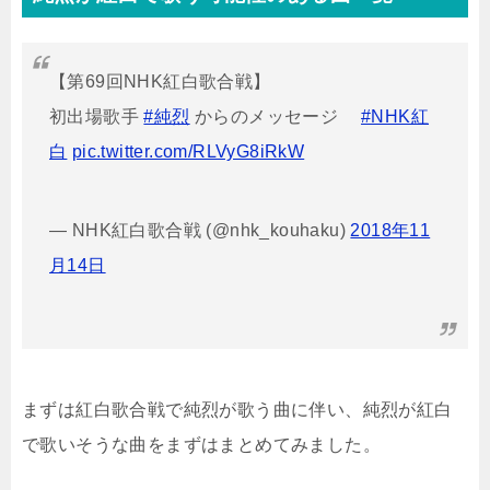
【第69回NHK紅白歌合戦】
初出場歌手
#純烈
からのメッセージ
#NHK紅
白
pic.twitter.com/RLVyG8iRkW
— NHK紅白歌合戦 (@nhk_kouhaku)
2018年11
月14日
まずは紅白歌合戦で純烈が歌う曲に伴い、純烈が紅白
で歌いそうな曲をまずはまとめてみました。