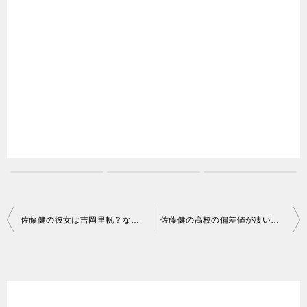
投
佐藤健の彼女は吉岡里帆？なれそめや左手薬指の指輪の実態
佐藤健の高校の偏差値が凄い｜埼玉県の進学校
稿
ナ
ビ
ゲ