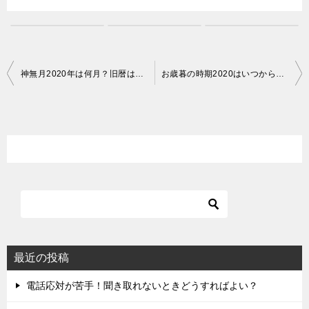
投
神無月2020年は何月？旧暦は？出雲大社で神社の参拝が変わる？
お歳暮の時期2020はいつからいつまで？喪中の場合はどうする？
稿
ナ
ビ
ゲ
ー
シ
ョ
ン
最近の投稿
電話応対が苦手！聞き取れないときどうすればよい？