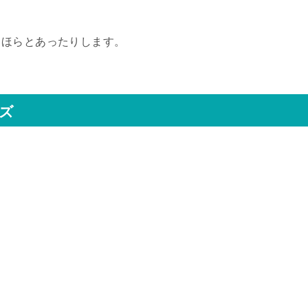
らほらとあったりします。
ズ
・