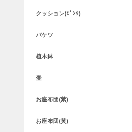
クッション(ﾋﾟﾝｸ)
バケツ
植木鉢
壷
お座布団(紫)
お座布団(黄)