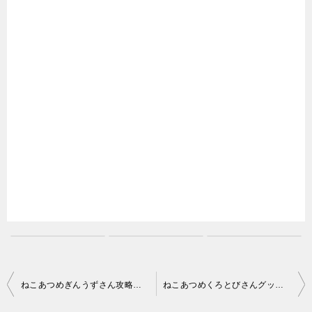
投
ねこあつめぎんうずさん攻略方法(グッズとえさ）
ねこあつめくろとびさんグッズやえさ攻略情報
稿