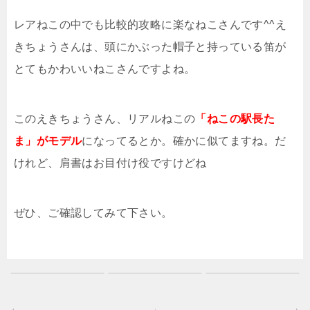
レアねこの中でも比較的攻略に楽なねこさんです^^え
きちょうさんは、頭にかぶった帽子と持っている笛が
とてもかわいいねこさんですよね。
このえきちょうさん、リアルねこの
「ねこの駅長た
ま」がモデル
になってるとか。確かに似てますね。だ
けれど、肩書はお目付け役ですけどね
ぜひ、ご確認してみて下さい。