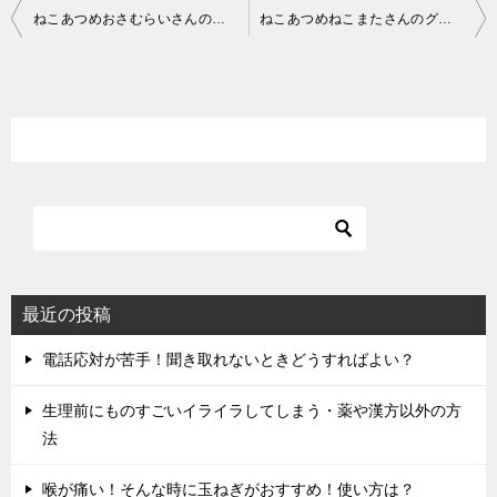
投
ねこあつめおさむらいさんのグッズとえさ攻略情報
ねこあつめねこまたさんのグッズとえさ攻略
稿
ナ
ビ
ゲ
ー
シ
ョ
ン
最近の投稿
電話応対が苦手！聞き取れないときどうすればよい？
生理前にものすごいイライラしてしまう・薬や漢方以外の方
法
喉が痛い！そんな時に玉ねぎがおすすめ！使い方は？