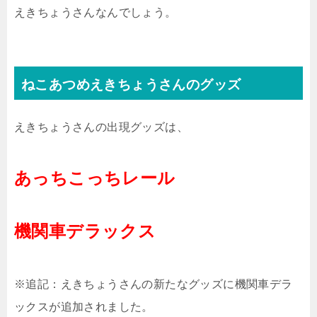
えきちょうさんなんでしょう。
ねこあつめえきちょうさんのグッズ
えきちょうさんの出現グッズは、
あっちこっちレール
機関車デラックス
※追記：えきちょうさんの新たなグッズに機関車デラ
ックスが追加されました。