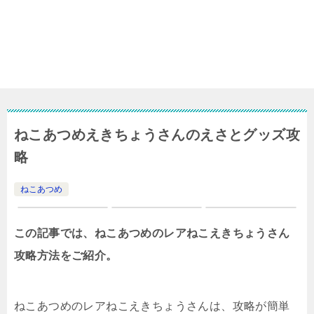
ねこあつめえきちょうさんのえさとグッズ攻
略
ねこあつめ
この記事では、ねこあつめのレアねこ
えきちょうさん
攻略方法をご紹介。
ねこあつめのレアねこえきちょうさんは、攻略が簡単