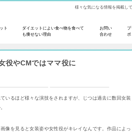
様々な気になる情報を掲載し
ット
ダイエットによい食べ物を食べて
お問い
プ
も痩せない理由
合わせ
ポ
女役やCMではママ役に
れているほど様々な演技をされますが、じつは過去に数回女装
か。
、画像を見ると女装姿や女性役がキレイなんです。作品によっ