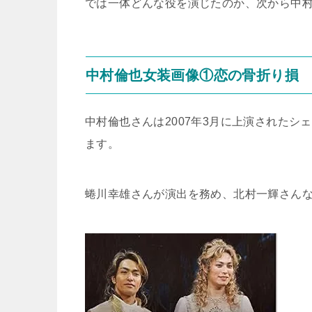
では一体どんな役を演じたのか、次から中
中村倫也女装画像①恋の骨折り損
中村倫也さんは2007年3月に上演された
ます。
蜷川幸雄さんが演出を務め、北村一輝さん