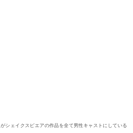
んがシェイクスピエアの作品を全て男性キャストにしている