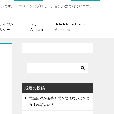
ています。※本ページはプロモーションが含まれています。
ライバシー
Buy
Hide Ads for Premium
リシー
Adspace
Members
最近の投稿
電話応対が苦手！聞き取れないときど
うすればよい？