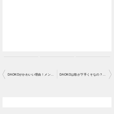
投
DAOKOがかわいい理由！メンヘラ要素と椎名林檎に似ている？
DAOKOは歌が下手くそなの？スッキリ出演からの噂
稿
ナ
ビ
ゲ