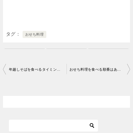
タグ
おせち料理
投
年越しそばを食べるタイミングはいつ2021？時間・由来や意味
おせち料理を食べる順番はある？正しい食べ方は？
稿
ナ
ビ
ゲ
ー
シ