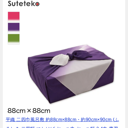
平織 二四巾風呂敷 約88cm×88cm・約90cm×90cm (ふ