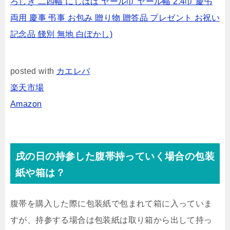
ろしき 二四幅 にしはば ヤール巾 ヤール幅 2.4巾 慶弔
両用 慶事 弔事 お包み 贈り物 贈答品 プレゼント お祝い
記念品 餞別 無地 白ぼかし)
posted with
カエレバ
楽天市場
Amazon
戌の日の持参した腹帯持っていく場合の包装
紙や箱は？
腹帯を購入した際に包装紙で包まれて箱に入っていま
すが、持参する場合は包装紙は取り箱から出して持っ