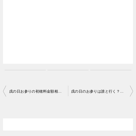
投
戌の日お参りの初穂料金額相場はいくら？ピン札が良い？
戌の日のお参りは誰と行く？親と一緒でなければダメ？
稿
ナ
ビ
ゲ